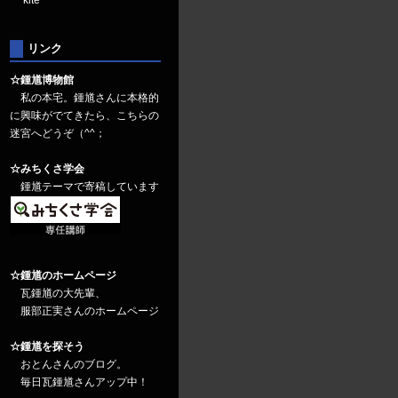
kite
リンク
☆鍾馗博物館
私の本宅。鍾馗さんに本格的
に興味がでてきたら、こちらの
迷宮へどうぞ（^^；
☆みちくさ学会
鍾馗テーマで寄稿しています
☆鍾馗のホームページ
瓦鍾馗の大先輩、
服部正実さんのホームページ
☆鍾馗を探そう
おとんさんのブログ。
毎日瓦鍾馗さんアップ中！