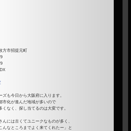
多くなく、探し当てるのは大変です。
さんには古くてユニークなものが多く、
こんなところまでよく来てくれたー」と
す。
多く、
の出会いを夢見て
いきます。
奈良系の造形。
れいに丸く脱落しています。
た痕跡が残るのみ。
り、
びてきた感じです。
－大阪
]
[
コメント(2)
｜
トラックバック(0)
]