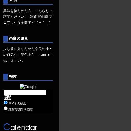
本宅
興味を持たれた方、こちらもご
訪問ください。
[鍾馗博物館]
マ
ニアック度全開です（＾＾；）
奈良の風景
少し前に撮りためた奈良の辻々
の何気ない景色を
Panoramio
に
upしました。
検索
サイト内検索
鍾馗博物館 を検索