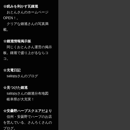
☆睨みを利かす瓦鍾馗
おとんさんのホームページ
OPEN！。
クリアな鍾馗さんの写真満
載。
☆鍾馗情報掲示板
同じくおとんさん運営の掲示
板。鍾馗で盛り上がるならコ
コ。
☆充電日記
satopyさんのブログ
☆見つけた鍾馗
satopyさんの鍾馗分布地図
岐阜県が大充実！
☆安曇野ハーブスクエアだより
信州・安曇野でハーブのお店
を営んでいる、さんろくさんの
ブログ。