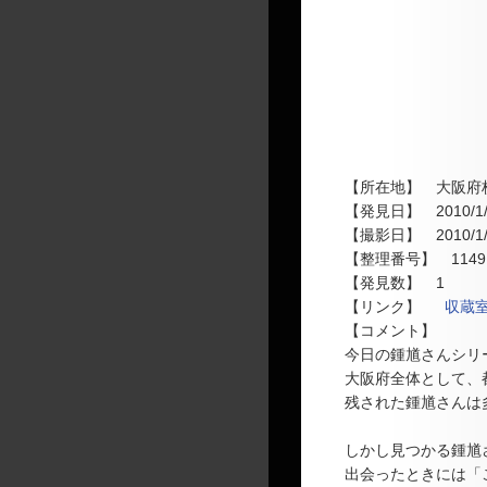
残された鍾馗さんは
しかし見つかる鍾馗
出会ったときには「
言われているようで
行っていない地域も
まだ見ぬ鍾馗さんと
今後の開拓に努めて
こちらの鍾馗さんは
なぜか髪の部分がき
剣も裾に付く形だっ
爪先も両足落ちてお
過酷な運命を生き延
by
kite
[
大阪府
]
[
収蔵室