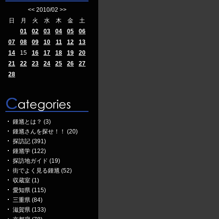
<<
2010/02
>>
日
月
火
水
木
金
土
01
02
03
04
05
06
07
08
09
10
11
12
13
14
15
16
17
18
19
20
21
22
23
24
25
26
27
28
鍾馗とは？ (3)
鍾馗さんを探せ！！ (20)
探訪記 (391)
鍾馗学 (122)
探訪地ガイド (19)
街でよく見る鍾馗 (52)
収蔵室 (1)
愛知県 (115)
三重県 (84)
滋賀県 (133)