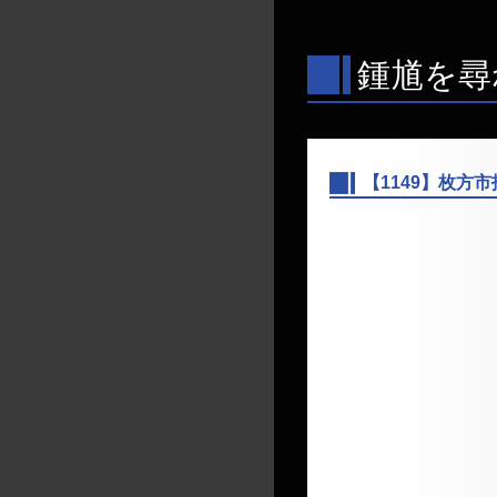
鍾馗を尋
【1149】枚方
―
【所在地】 大阪府
【発見日】 2010/1/
【撮影日】 2010/1/
【整理番号】 1149
【発見数】 1
【リンク】
収蔵
【コメント】
今日の鍾馗さんシリ
大阪府全体として、