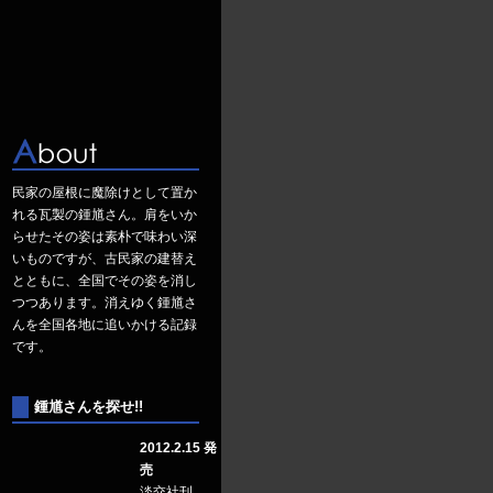
民家の屋根に魔除けとして置か
れる瓦製の鍾馗さん。肩をいか
らせたその姿は素朴で味わい深
いものですが、古民家の建替え
とともに、全国でその姿を消し
つつあります。消えゆく鍾馗さ
んを全国各地に追いかける記録
です。
鍾馗さんを探せ!!
2012.2.15 発
売
淡交社刊