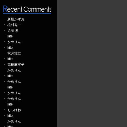
新堀かずお
植村寿一
遠藤 孝
kite
かめりん
kite
秋月雅仁
kite
高橋麻実子
かめりん
kite
かめりん
kite
かめりん
かめりん
kite
もっけね
kite
かめりん