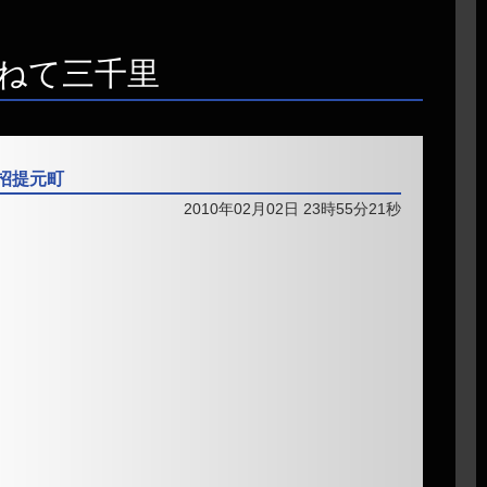
ねて三千里
市招提元町
2010年02月02日 23時55分21秒
枚方市招提元町
9
9
DX
室
ーズも今日から大阪府に入ります。
都市化が進んだ地域が多いので