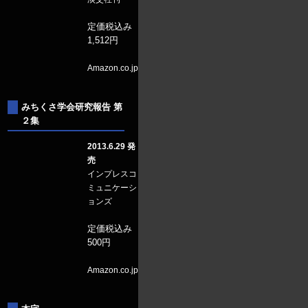
定価税込み
1,512円
Amazon.co.jp
みちくさ学会研究報告 第
２集
2013.6.29 発
売
インプレスコ
ミュニケーシ
ョンズ
定価税込み
500円
Amazon.co.jp