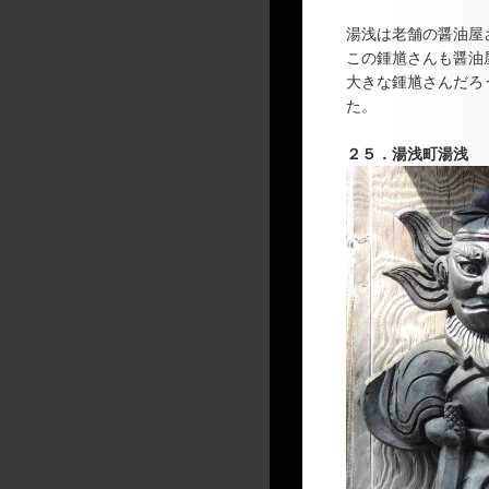
湯浅は老舗の醤油屋
この鍾馗さんも醤油
大きな鍾馗さんだろ
た。
２５．
湯浅町湯浅