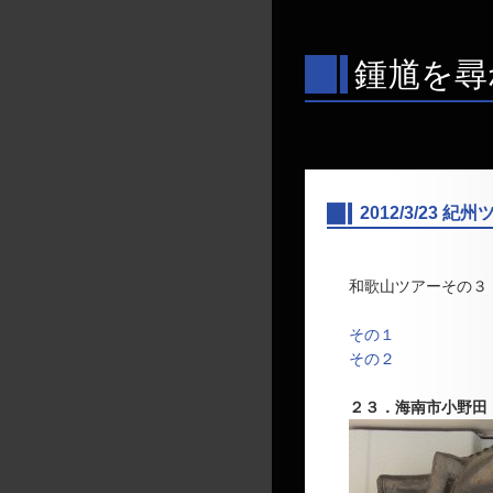
鍾馗を尋
2012/3/23 
―
和歌山ツアーその３
その１
その２
２３．海南市小野田