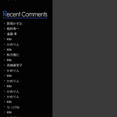
新堀かずお
植村寿一
遠藤 孝
kite
かめりん
kite
秋月雅仁
kite
高橋麻実子
かめりん
kite
かめりん
kite
かめりん
かめりん
kite
もっけね
kite