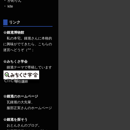
かめりん
kite
リンク
☆鍾馗博物館
私の本宅。鍾馗さんに本格的
に興味がでてきたら、こちらの
迷宮へどうぞ（^^；
☆みちくさ学会
鍾馗テーマで寄稿しています
☆鍾馗のホームページ
瓦鍾馗の大先輩、
服部正実さんのホームページ
☆鍾馗を探そう
おとんさんのブログ。