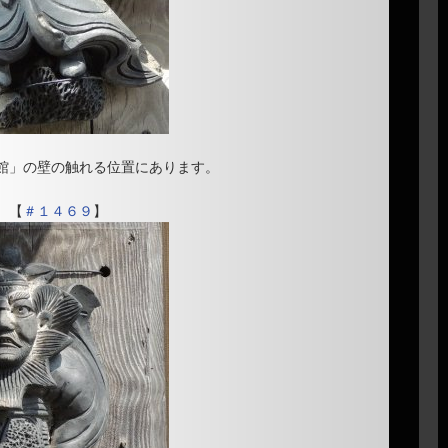
館」の壁の触れる位置にあります。
【
＃１４６９
】