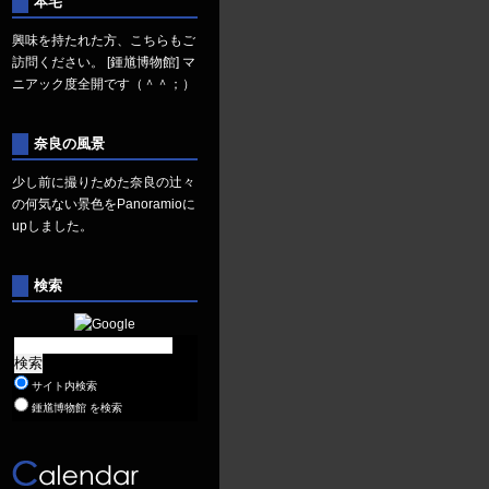
本宅
興味を持たれた方、こちらもご
訪問ください。
[鍾馗博物館]
マ
ニアック度全開です（＾＾；）
奈良の風景
少し前に撮りためた奈良の辻々
の何気ない景色を
Panoramio
に
upしました。
検索
サイト内検索
鍾馗博物館 を検索