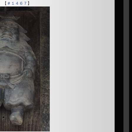
【
＃１４６７
】