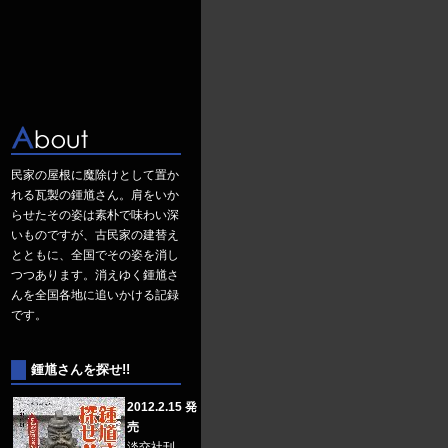
民家の屋根に魔除けとして置か
れる瓦製の鍾馗さん。肩をいか
らせたその姿は素朴で味わい深
いものですが、古民家の建替え
とともに、全国でその姿を消し
つつあります。消えゆく鍾馗さ
んを全国各地に追いかける記録
です。
鍾馗さんを探せ!!
2012.2.15 発
売
淡交社刊