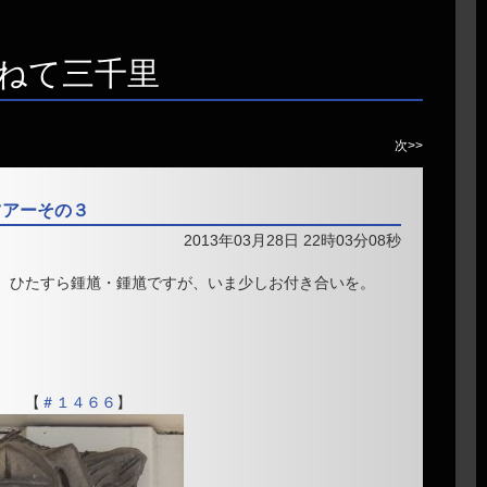
ねて三千里
次>>
紀州ツアーその３
2013年03月28日 22時03分08秒
 ひたすら鍾馗・鍾馗ですが、いま少しお付き合いを。
【
＃１４６６
】