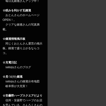
毎日瓦鍾馗さんアップ中！
☆睨みを利かす瓦鍾馗
おとんさんのホームページ
OPEN！。
クリアな鍾馗さんの写真満
載。
☆鍾馗情報掲示板
同じくおとんさん運営の掲示
板。鍾馗で盛り上がるならコ
コ。
☆充電日記
satopyさんのブログ
☆見つけた鍾馗
satopyさんの鍾馗分布地図
岐阜県が大充実！
☆安曇野ハーブスクエアだより
信州・安曇野でハーブのお店
を営んでいる、さんろくさんの