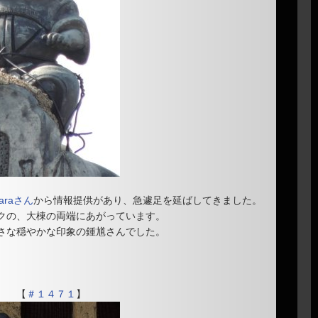
waraさん
から情報提供があり、急遽足を延ばしてきました。
クの、大棟の両端にあがっています。
さな穏やかな印象の鍾馗さんでした。
【
＃１４７１
】