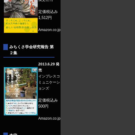
定価税込み
1,512円
Amazon.co.jp
みちくさ学会研究報告 第
２集
2013.6.29 発
売
インプレスコ
ミュニケーシ
ョンズ
定価税込み
500円
Amazon.co.jp