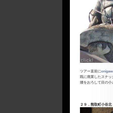
ツアー直前に
oniga
既に廃業したスナッ
腰をおろして目の小
２９．
熊取町小谷北