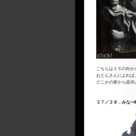
こちらは２５の向か
おとんさんによれば
どこかの家から提供
２７／２８．
みなべ