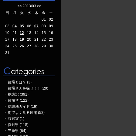
<<
2013/03
>>
日
月
火
水
木
金
土
01
02
03
04
05
06
07
08
09
10
11
12
13
14
15
16
17
18
19
20
21
22
23
24
25
26
27
28
29
30
31
鍾馗とは？ (3)
鍾馗さんを探せ！！ (20)
探訪記 (391)
鍾馗学 (122)
探訪地ガイド (19)
街でよく見る鍾馗 (52)
収蔵室 (1)
愛知県 (115)
三重県 (84)