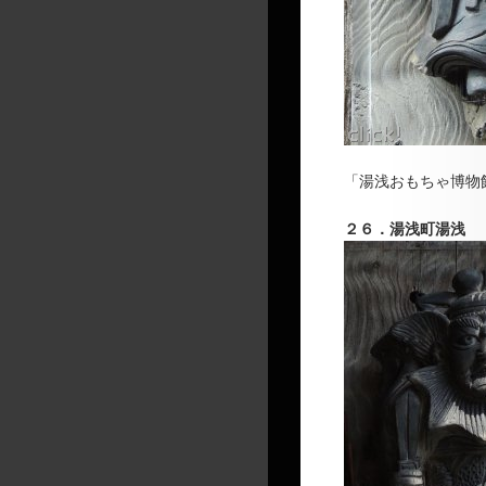
「湯浅おもちゃ博物
２６．
湯浅町湯浅