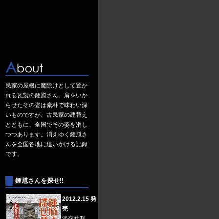
民家の屋根に魔除けとして置か
れる瓦製の鍾馗さん。肩をいか
らせたその姿は素朴で味わい深
いものですが、古民家の建替え
とともに、全国でその姿を消し
つつあります。消えゆく鍾馗さ
んを全国各地に追いかける記録
です。
鍾馗さんを探せ!!
2012.2.15 発
売
淡交社刊