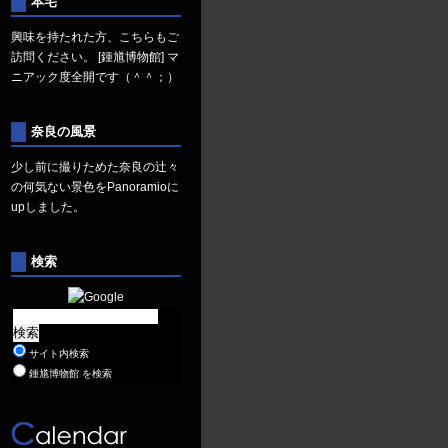
本宅
興味を持たれた方、こちらもご
訪問ください。
[鍾馗博物館]
マ
ニアック度全開です（＾＾；）
奈良の風景
少し前に撮りためた奈良の辻々
の何気ない景色を
Panoramio
に
upしました。
検索
サイト内検索
鍾馗博物館 を検索