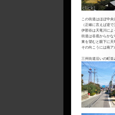
この街道はほぼ中央
（正確に言えば逆で
伊那谷は天竜川によ
街道は谷底からかな
東を望むと眼下に天
その向こうには南ア
三州街道沿いの町並