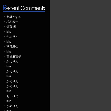
新堀かずお
植村寿一
遠藤 孝
kite
かめりん
kite
秋月雅仁
kite
高橋麻実子
かめりん
kite
かめりん
kite
かめりん
かめりん
kite
もっけね
kite
かめりん