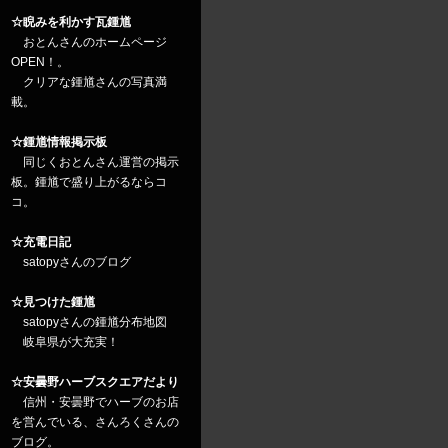
☆睨みを利かす瓦鍾馗
おとんさんのホームページ
OPEN！。
クリアな鍾馗さんの写真満
載。
☆鍾馗情報掲示板
同じくおとんさん運営の掲示
板。鍾馗で盛り上がるならコ
コ。
☆充電日記
satopyさんのブログ
☆見つけた鍾馗
satopyさんの鍾馗分布地図
岐阜県が大充実！
☆安曇野ハーブスクエアだより
信州・安曇野でハーブのお店
を営んでいる、さんろくさんの
ブログ。