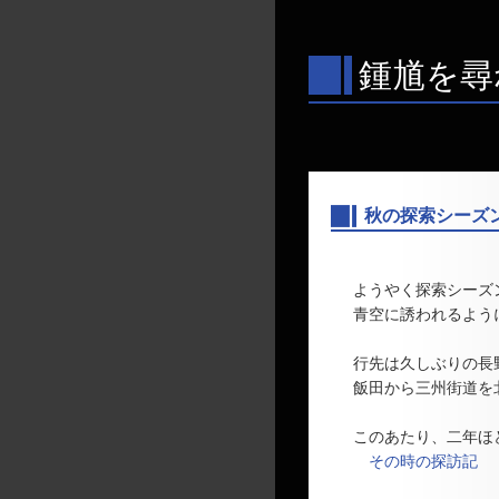
鍾馗を尋
秋の探索シーズン開
―
ようやく探索シーズ
青空に誘われるよう
行先は久しぶりの長
飯田から三州街道を
このあたり、二年ほ
その時の探訪記