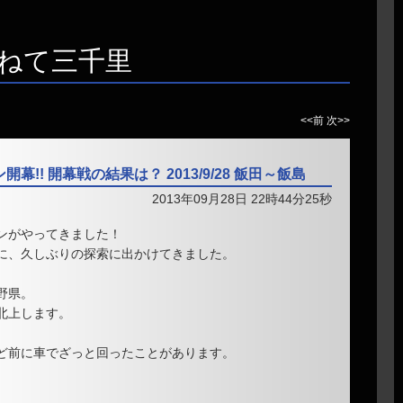
ねて三千里
<<前
次>>
幕!! 開幕戦の結果は？ 2013/9/28 飯田～飯島
2013年09月28日 22時44分25秒
ンがやってきました！
に、久しぶりの探索に出かけてきました。
野県。
北上します。
ど前に車でざっと回ったことがあります。