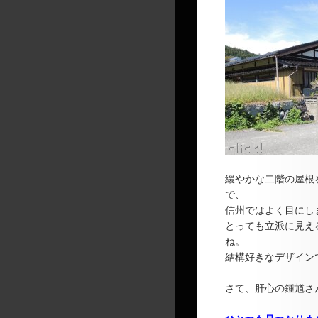
緩やかな二階の屋根
で、
信州ではよく目にし
とっても立派に見え
ね。
結構好きなデザイン
さて、肝心の鍾馗さ