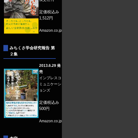
定価税込み
1,512円
Amazon.co.jp
みちくさ学会研究報告 第
２集
2013.6.29 発
売
インプレスコ
ミュニケーシ
ョンズ
定価税込み
500円
Amazon.co.jp