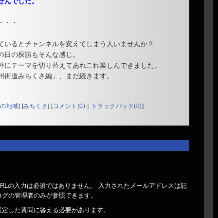
せんでした。
・・・
ているとチャンネルを変えてしまう人いませんか？
の日の探訪もそんな感じ。
外にテーマを切り替えてあれこれ楽しんできました。
州街道みちくさ編」、まだ続きます。
の地域
]
[
みちくさ
]
[
コメント(0)
｜
トラックバック(0)
]
RLの入力は必須ではありません。 入力されたメールアドレスは記
ログの管理者のみが参照できます。
設定した質問に答える必要があります。