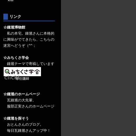
kite
リンク
☆鍾馗博物館
私の本宅。鍾馗さんに本格的
に興味がでてきたら、こちらの
迷宮へどうぞ（^^；
☆みちくさ学会
鍾馗テーマで寄稿しています
☆鍾馗のホームページ
瓦鍾馗の大先輩、
服部正実さんのホームページ
☆鍾馗を探そう
おとんさんのブログ。
毎日瓦鍾馗さんアップ中！