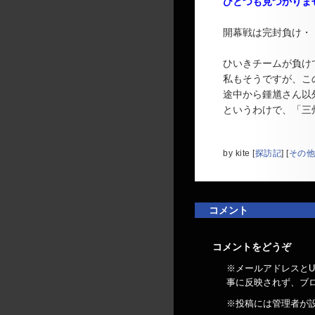
ひとつも見つかりま
開幕戦は完封負け・
ひいきチームが負け
私もそうですが、こ
途中から鍾馗さん以
というわけで、「三
by
kite
[
探訪記
]
[
その他
コメント
コメントをどうぞ
※メールアドレスとU
事に反映されず、ブ
※投稿には管理者が