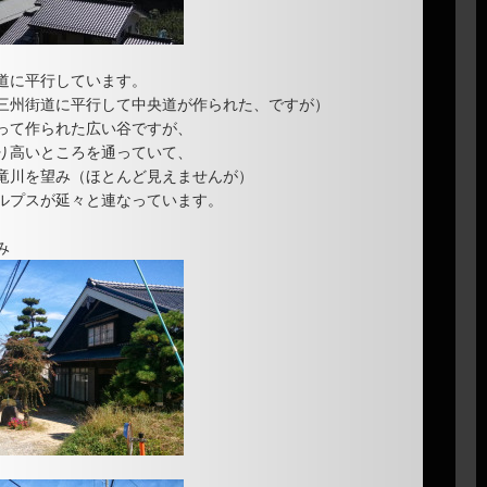
道に平行しています。
三州街道に平行して中央道が作られた、ですが）
って作られた広い谷ですが、
り高いところを通っていて、
竜川を望み（ほとんど見えませんが）
ルプスが延々と連なっています。
み