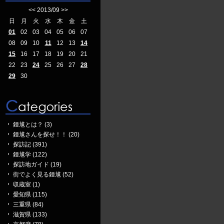
<<
2013/09
>>
日
月
火
水
木
金
土
01
02
03
04
05
06
07
08
09
10
11
12
13
14
15
16
17
18
19
20
21
22
23
24
25
26
27
28
29
30
鍾馗とは？ (3)
鍾馗さんを探せ！！ (20)
探訪記 (391)
鍾馗学 (122)
探訪地ガイド (19)
街でよく見る鍾馗 (52)
収蔵室 (1)
愛知県 (115)
三重県 (84)
滋賀県 (133)