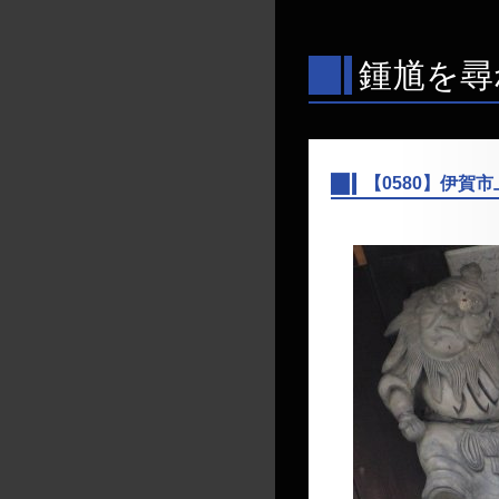
鍾馗を尋
【0580】伊賀
―