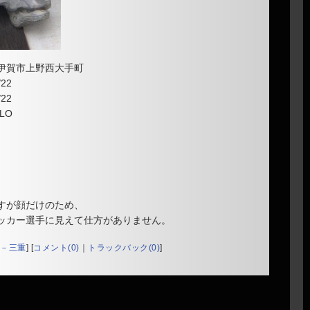
伊賀市上野西大手町
22
22
LO
すが顔だけのため、
ッカー選手に見えて仕方がありません。
－三重
]
[
コメント(0)
｜
トラックバック(0)
]