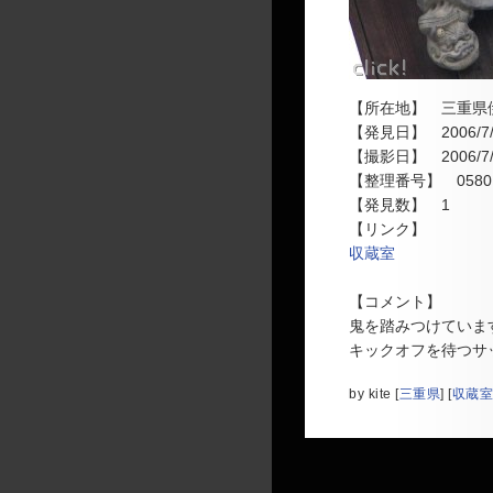
【所在地】 三重県
【発見日】 2006/7/
【撮影日】 2006/7/
【整理番号】 0580
【発見数】 1
【リンク】
収蔵室
【コメント】
鬼を踏みつけていま
キックオフを待つサ
by
kite
[
三重県
]
[
収蔵室