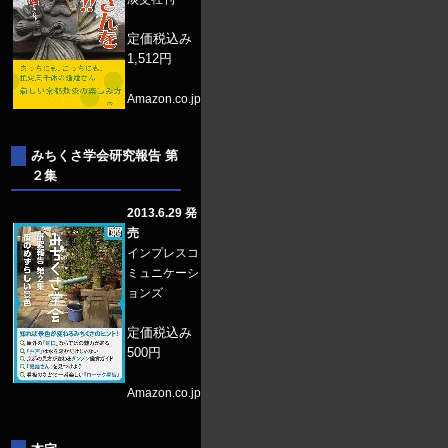
定価税込み
1,512円
Amazon.co.jp
みちくさ学会研究報告 第
２集
2013.6.29 発
売
インプレスコ
ミュニケーシ
ョンズ
定価税込み
500円
Amazon.co.jp