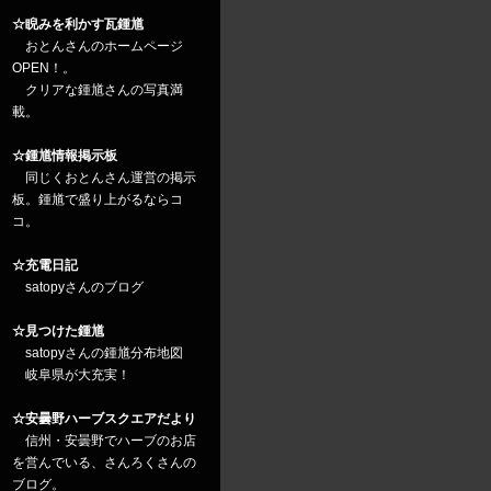
☆睨みを利かす瓦鍾馗
おとんさんのホームページ
OPEN！。
クリアな鍾馗さんの写真満
載。
☆鍾馗情報掲示板
同じくおとんさん運営の掲示
板。鍾馗で盛り上がるならコ
コ。
☆充電日記
satopyさんのブログ
☆見つけた鍾馗
satopyさんの鍾馗分布地図
岐阜県が大充実！
☆安曇野ハーブスクエアだより
信州・安曇野でハーブのお店
を営んでいる、さんろくさんの
ブログ。