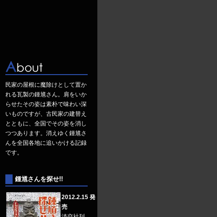
民家の屋根に魔除けとして置か
れる瓦製の鍾馗さん。肩をいか
らせたその姿は素朴で味わい深
いものですが、古民家の建替え
とともに、全国でその姿を消し
つつあります。消えゆく鍾馗さ
んを全国各地に追いかける記録
です。
鍾馗さんを探せ!!
2012.2.15 発
売
淡交社刊