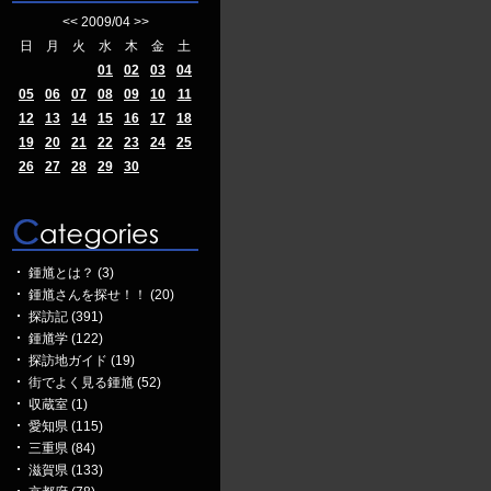
<<
2009/04
>>
日
月
火
水
木
金
土
01
02
03
04
05
06
07
08
09
10
11
12
13
14
15
16
17
18
19
20
21
22
23
24
25
26
27
28
29
30
鍾馗とは？ (3)
鍾馗さんを探せ！！ (20)
探訪記 (391)
鍾馗学 (122)
探訪地ガイド (19)
街でよく見る鍾馗 (52)
収蔵室 (1)
愛知県 (115)
三重県 (84)
滋賀県 (133)