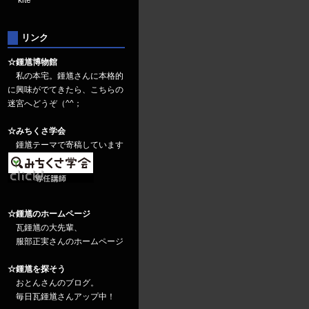
kite
リンク
☆鍾馗博物館
私の本宅。鍾馗さんに本格的
に興味がでてきたら、こちらの
迷宮へどうぞ（^^；
☆みちくさ学会
鍾馗テーマで寄稿しています
☆鍾馗のホームページ
瓦鍾馗の大先輩、
服部正実さんのホームページ
☆鍾馗を探そう
おとんさんのブログ。
毎日瓦鍾馗さんアップ中！