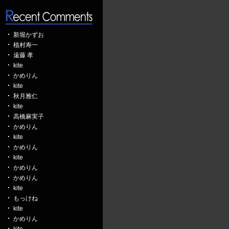
新堀かずお
植村寿一
遠藤 孝
kite
かめりん
kite
秋月雅仁
kite
高橋麻実子
かめりん
kite
かめりん
kite
かめりん
かめりん
kite
もっけね
kite
かめりん