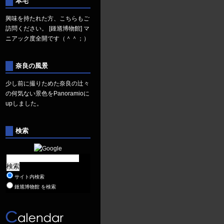
本宅
興味を持たれた方、こちらもご
訪問ください。
[鍾馗博物館]
マ
ニアック度全開です（＾＾；）
奈良の風景
少し前に撮りためた奈良の辻々
の何気ない景色を
Panoramio
に
upしました。
検索
サイト内検索
鍾馗博物館 を検索