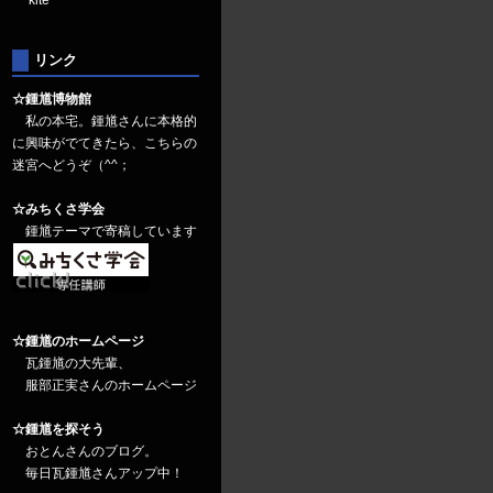
kite
リンク
☆鍾馗博物館
私の本宅。鍾馗さんに本格的
に興味がでてきたら、こちらの
迷宮へどうぞ（^^；
☆みちくさ学会
鍾馗テーマで寄稿しています
☆鍾馗のホームページ
瓦鍾馗の大先輩、
服部正実さんのホームページ
☆鍾馗を探そう
おとんさんのブログ。
毎日瓦鍾馗さんアップ中！