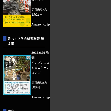
定価税込み
1,512円
Amazon.co.jp
みちくさ学会研究報告 第
２集
2013.6.29 発
売
インプレスコ
ミュニケーシ
ョンズ
定価税込み
500円
Amazon.co.jp