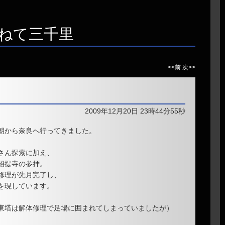
ねて三千里
<<前
次>>
2009年12月20日 23時44分55秒
朝から奈良へ行ってきました。
さん探索に加え、
招提寺の参拝。
修理が先月完了し、
を現しています。
東塔は解体修理で足場に囲まれてしまっていましたが）