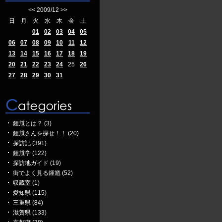
<<
2009/12
>>
日
月
火
水
木
金
土
01
02
03
04
05
06
07
08
09
10
11
12
13
14
15
16
17
18
19
20
21
22
23
24
25
26
27
28
29
30
31
鍾馗とは？ (3)
鍾馗さんを探せ！！ (20)
探訪記 (391)
鍾馗学 (122)
探訪地ガイド (19)
街でよく見る鍾馗 (52)
収蔵室 (1)
愛知県 (115)
三重県 (84)
滋賀県 (133)