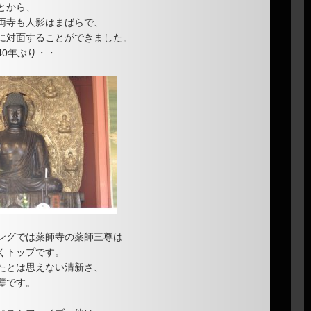
とから、
両寺も人影はまばらで、
に対面することができました。
40年ぶり・・
ングでは薬師寺の薬師三尊は
くトップです。
たとは思えない清新さ、
璧です。