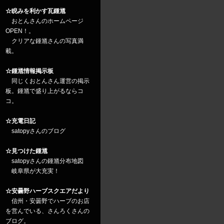
☆睨みを利かす瓦鍾馗
おとんさんのホームページ
OPEN！。
クリアな鍾馗さんの写真満
載。
☆鍾馗情報掲示板
同じくおとんさん運営の掲示
板。鍾馗で盛り上がるならコ
コ。
☆充電日記
satopyさんのブログ
☆見つけた鍾馗
satopyさんの鍾馗分布地図
岐阜県が大充実！
☆安曇野ハーブスクエアだより
信州・安曇野でハーブのお店
を営んでいる、さんろくさんの
ブログ。