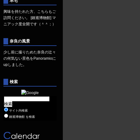
本宅
興味を持たれた方、こちらもご
訪問ください。
[鍾馗博物館]
マ
ニアック度全開です（＾＾；）
奈良の風景
少し前に撮りためた奈良の辻々
の何気ない景色を
Panoramio
に
upしました。
検索
サイト内検索
鍾馗博物館 を検索