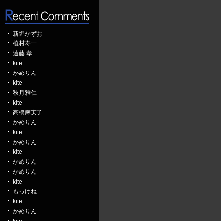
新堀かずお
植村寿一
遠藤 孝
kite
かめりん
kite
秋月雅仁
kite
高橋麻実子
かめりん
kite
かめりん
kite
かめりん
かめりん
kite
もっけね
kite
かめりん