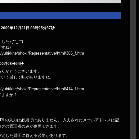
 2009年12月21日 08時25分37秒
。
♪(*^_^*)
すね♪
i/yuhi/kite/shoki/Representative/html/365_f.htm
 00時08分54秒
ありがとうございます。
という感じで味がありますね。
i/yuhi/kite/shoki/Representative/html/414_f.htm
ぎますか？
RLの入力は必須ではありません。 入力されたメールアドレスは記
ログの管理者のみが参照できます。
設定した質問に答える必要があります。