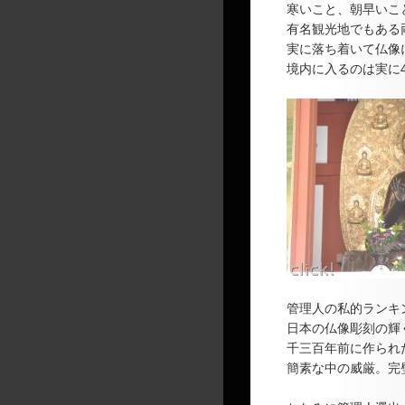
寒いこと、朝早いこ
有名観光地でもある
実に落ち着いて仏像
境内に入るのは実に
管理人の私的ランキ
日本の仏像彫刻の輝
千三百年前に作られ
簡素な中の威厳。完