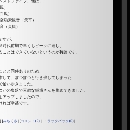
ベストファイブ、他は、
鳳）
白鳳）
空羂索観音（天平）
音（貞観）
ですが、
良時代前期で早くもピークに達し、
ることはできていないというのが持論です。
ことと同伴ありのため、
粛して、ぽつぽつと行き残してしまった
で拾い歩きました。
つかの集落で素敵な鍾馗さんを集めてきました。
をアップしましたので、
ければ幸甚です。
]
[
みちくさ
]
[
コメント(2)
｜
トラックバック(0)
]