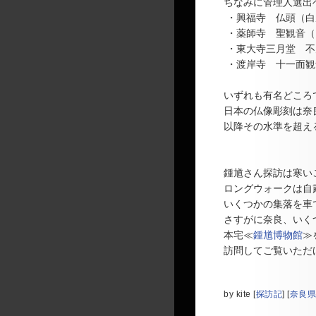
ちなみに管理人選出
・興福寺 仏頭（白
・薬師寺 聖観音（
・東大寺三月堂 不
・渡岸寺 十一面観
いずれも有名どころ
日本の仏像彫刻は奈
以降その水準を超え
鍾馗さん探訪は寒い
ロングウォークは自
いくつかの集落を車
さすがに奈良、いく
本宅≪
鍾馗博物館
≫
訪問してご覧いただ
by
kite
[
探訪記
]
[
奈良県