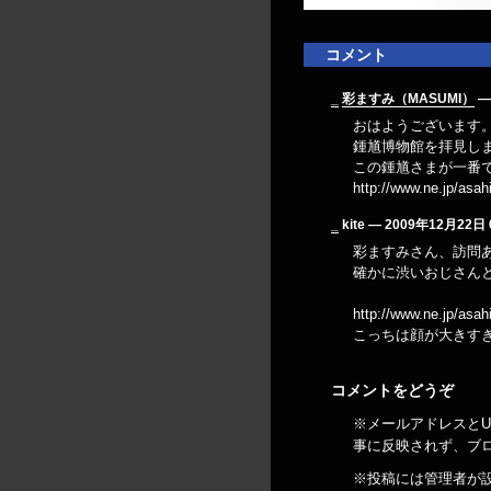
コメント
_
彩ますみ（MASUMI）
―
おはようございます
鍾馗博物館を拝見しました
この鍾馗さまが一番で
http://www.ne.jp/asah
_
kite ― 2009年12月22日
彩ますみさん、訪問
確かに渋いおじさん
http://www.ne.jp/asah
こっちは顔が大きす
コメントをどうぞ
※メールアドレスとU
事に反映されず、ブ
※投稿には管理者が