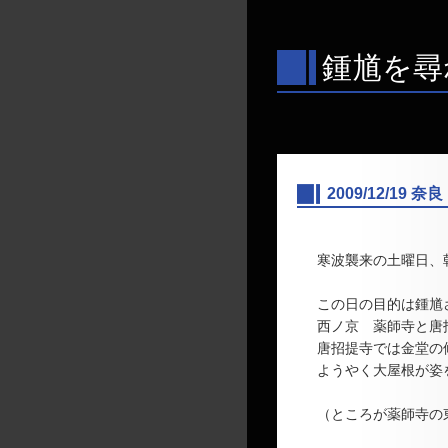
鍾馗を尋
2009/12/19 奈良
―
寒波襲来の土曜日、
この日の目的は鍾馗
西ノ京 薬師寺と唐
唐招提寺では金堂の
ようやく大屋根が姿
（ところが薬師寺の