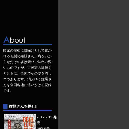
民家の屋根に魔除けとして置か
れる瓦製の鍾馗さん。肩をいか
らせたその姿は素朴で味わい深
いものですが、古民家の建替え
とともに、全国でその姿を消し
つつあります。消えゆく鍾馗さ
んを全国各地に追いかける記録
です。
鍾馗さんを探せ!!
2012.2.15 発
売
淡交社刊