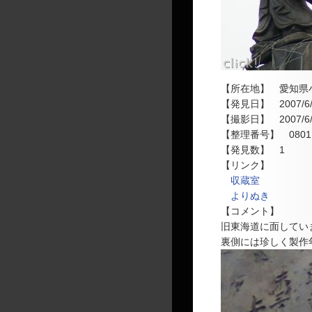
【所在地】 愛知県
【発見日】 2007/6/
【撮影日】 2007/6/
【整理番号】 0801
【発見数】 1
【リンク】
収蔵室
よりぬき
【コメント】
旧東海道に面してい
裏側には珍しく製作