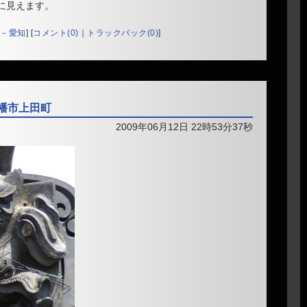
に見えます。
－愛知
]
[
コメント(0)
｜
トラックバック(0)
]
八幡市上田町
2009年06月12日 22時53分37秒