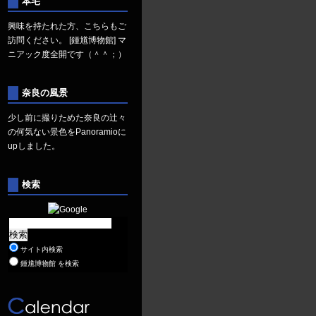
本宅
興味を持たれた方、こちらもご
訪問ください。
[鍾馗博物館]
マ
ニアック度全開です（＾＾；）
奈良の風景
少し前に撮りためた奈良の辻々
の何気ない景色を
Panoramio
に
upしました。
検索
サイト内検索
鍾馗博物館 を検索