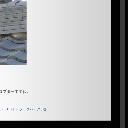
コプターですね。
ント(0)
｜
トラックバック(0)
]