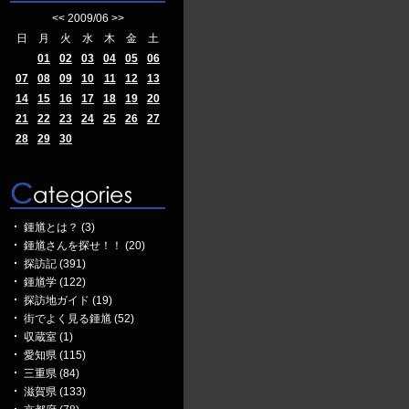
<<
2009/06
>>
日
月
火
水
木
金
土
01
02
03
04
05
06
07
08
09
10
11
12
13
14
15
16
17
18
19
20
21
22
23
24
25
26
27
28
29
30
鍾馗とは？ (3)
鍾馗さんを探せ！！ (20)
探訪記 (391)
鍾馗学 (122)
探訪地ガイド (19)
街でよく見る鍾馗 (52)
収蔵室 (1)
愛知県 (115)
三重県 (84)
滋賀県 (133)