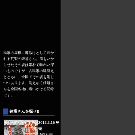
民家の屋根に魔除けとして置か
れる瓦製の鍾馗さん。肩をいか
らせたその姿は素朴で味わい深
いものですが、古民家の建替え
とともに、全国でその姿を消し
つつあります。消えゆく鍾馗さ
んを全国各地に追いかける記録
です。
鍾馗さんを探せ!!
2012.2.15 発
売
淡交社刊