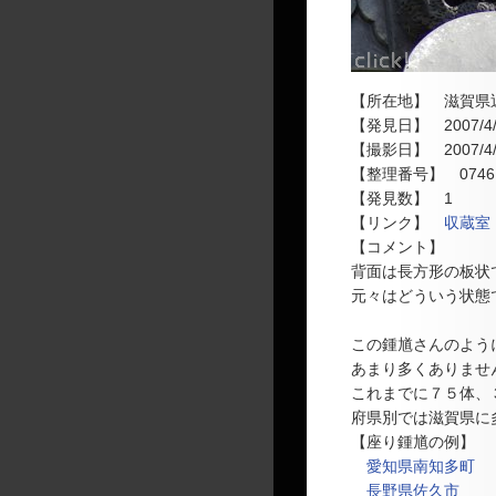
【所在地】 滋賀県
【発見日】 2007/4/
【撮影日】 2007/4/
【整理番号】 0746
【発見数】 1
【リンク】
収蔵室
【コメント】
背面は長方形の板状
元々はどういう状態
この鍾馗さんのよう
あまり多くありませ
これまでに７５体、
府県別では滋賀県に
【座り鍾馗の例】
愛知県南知多町
長野県佐久市