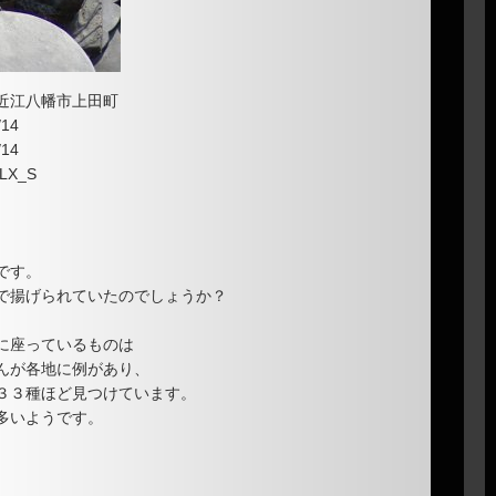
近江八幡市上田町
14
14
LX_S
です。
で揚げられていたのでしょうか？
に座っているものは
んが各地に例があり、
３３種ほど見つけています。
多いようです。