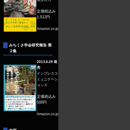
定価税込み
1,512円
Amazon.co.jp
みちくさ学会研究報告 第
２集
2013.6.29 発
売
インプレスコ
ミュニケーシ
ョンズ
定価税込み
500円
Amazon.co.jp