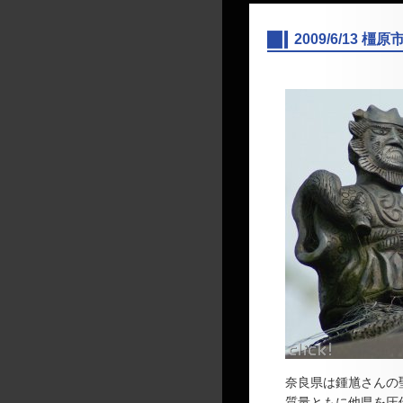
2009/6/1
―
奈良県は鍾馗さんの
質量ともに他県を圧