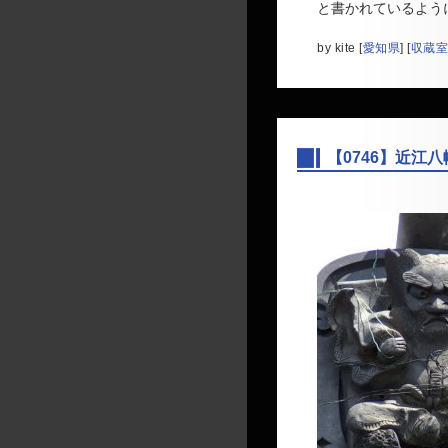
と書かれているよう
by
kite
[
愛知県
]
[
収蔵室
【0746】近江
―