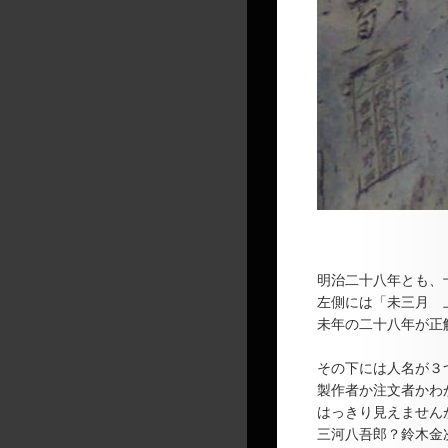
明治二十八年とも、
左側には「未三月 
未年の二十八年が正
その下には人名が３
製作者か注文者かわ
はっきり見えません
三河八吾郎？鈴木金