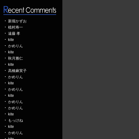
新堀かずお
植村寿一
遠藤 孝
kite
かめりん
kite
秋月雅仁
kite
高橋麻実子
かめりん
kite
かめりん
kite
かめりん
かめりん
kite
もっけね
kite
かめりん