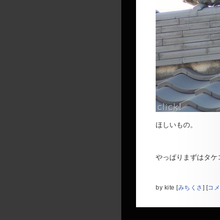
ほしいもの。
やっぱりまずはタケ
by
kite
[
みちくさ
]
[
コメ