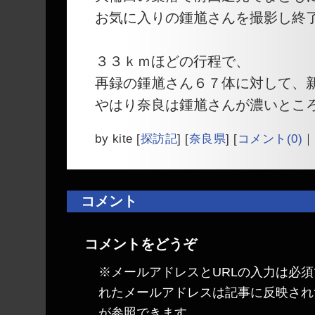
お気に入りの鍾馗さんを撮影し終
３３ｋｍほどの行程で、
再録の鍾馗さん６７体に対して、
やはり奈良は鍾馗さんが濃いとこ
by
kite
[
探訪記
]
[
奈良県
]
[
コメント(0)
｜
コメント
コメントをどうぞ
※メールアドレスとURLの入力は必須
れたメールアドレスは記事に反映され
が参照できます。