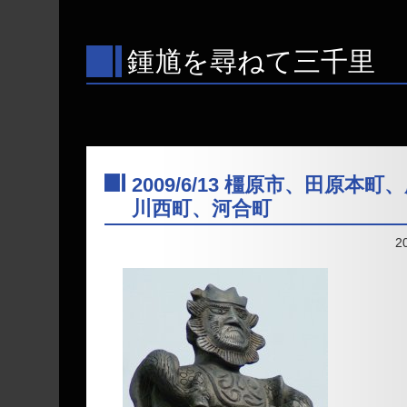
鍾馗を尋ねて三千里
2009/6/13 橿原市、田原本
川西町、河合町
―
2