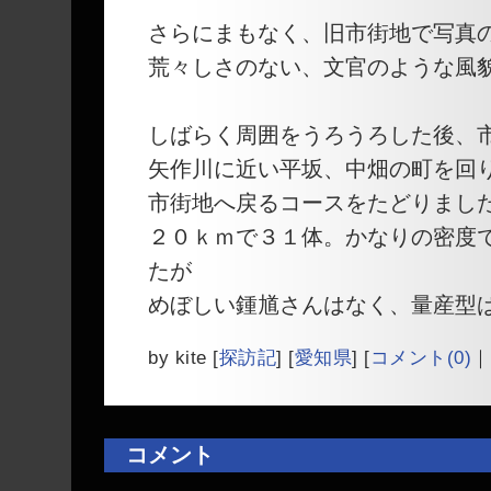
さらにまもなく、旧市街地で写真
荒々しさのない、文官のような風
しばらく周囲をうろうろした後、
矢作川に近い平坂、中畑の町を回
市街地へ戻るコースをたどりまし
２０ｋｍで３１体。かなりの密度
たが
めぼしい鍾馗さんはなく、量産型
by
kite
[
探訪記
]
[
愛知県
]
[
コメント(0)
｜
コメント